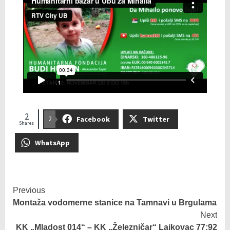
2
Facebook
Twitter
2
Shares
WhatsApp
Previous
Montaža vodomerne stanice na Tamnavi u Brgulama
Next
KK „Mladost 014“ – KK „Železničar“ Lajkovac 77:92