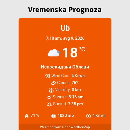
Vremenska Prognoza
Ub
7:10 am,
avg 9, 2026
18
°C
Испрекидани Облаци
Wind Gust:
4 Km/h
Clouds:
76%
Visibility:
0 km
Sunrise:
5:16 am
Sunset:
7:35 pm
71 %
1020 mb
4 Km/h
Weather from OpenWeatherMap