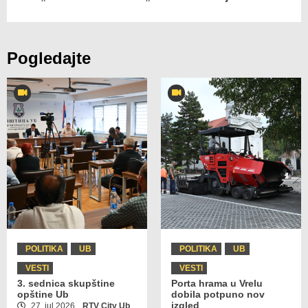
Pogledajte
POLITIKA
UB
POLITIKA
UB
VESTI
VESTI
3. sednica skupštine
Porta hrama u Vrelu
opštine Ub
dobila potpuno nov
izgled
27. jul 2026.
RTV City Ub