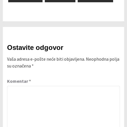
Ostavite odgovor
Vaša adresa e-pošte neće biti objavljena.
Neophodna polja
su označena
*
Komentar
*