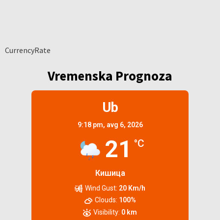
CurrencyRate
Vremenska Prognoza
Ub
9:18 pm,
avg 6, 2026
21
°C
Кишица
Wind Gust:
20 Km/h
Clouds:
100%
Visibility:
0 km