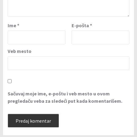
Ime
*
E-pošta
*
Veb mesto
Sačuvaj moje ime, e-poštu i veb mesto u ovom
pregledaču veba za sledeći put kada komentarišem.