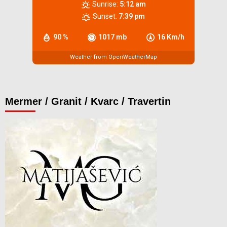
Sunrise:
5:12 am
Sunset:
7:39 pm
90 %
1017 mb
16 Km/h
Weather from OpenWeatherMap
Mermer / Granit / Kvarc / Travertin