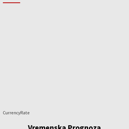
CurrencyRate
Vremenska Prognoza