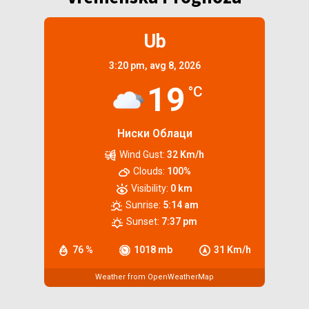
Ub
3:20 pm,
avg 8, 2026
19
°C
Ниски Облаци
Wind Gust:
32 Km/h
Clouds:
100%
Visibility:
0 km
Sunrise:
5:14 am
Sunset:
7:37 pm
76 %
1018 mb
31 Km/h
Weather from OpenWeatherMap