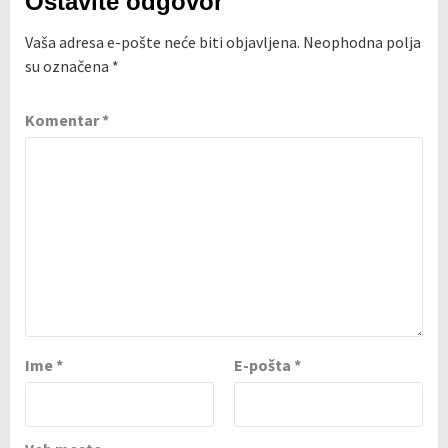
Ostavite odgovor
Vaša adresa e-pošte neće biti objavljena.
Neophodna polja
su označena
*
Komentar
*
Ime
*
E-pošta
*