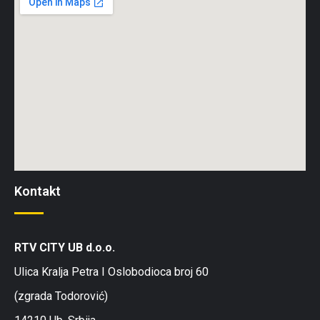
Kontakt
RTV CITY UB d.o.o.
Ulica Kralja Petra I Oslobodioca broj 60
(zgrada Todorović)