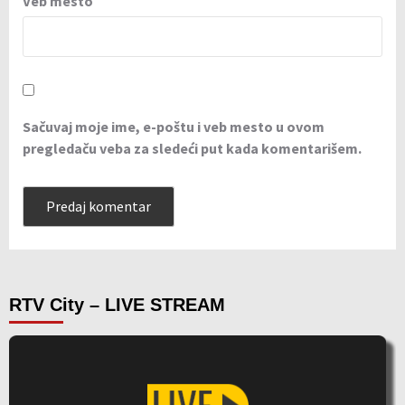
Veb mesto
Sačuvaj moje ime, e-poštu i veb mesto u ovom
pregledaču veba za sledeći put kada komentarišem.
RTV City – LIVE STREAM