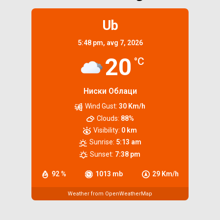
Ub
5:48 pm,
avg 7, 2026
20
°C
Ниски Облаци
Wind Gust:
30 Km/h
Clouds:
88%
Visibility:
0 km
Sunrise:
5:13 am
Sunset:
7:38 pm
92 %
1013 mb
29 Km/h
Weather from OpenWeatherMap