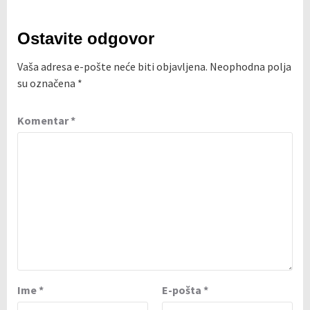
Ostavite odgovor
Vaša adresa e-pošte neće biti objavljena.
Neophodna polja
su označena
*
Komentar
*
Ime
*
E-pošta
*