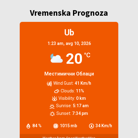
Vremenska Prognoza
Ub
1:23 am,
avg 10, 2026
20
°C
Местимични Облаци
Wind Gust:
41 Km/h
Clouds:
11%
Visibility:
0 km
Sunrise:
5:17 am
Sunset:
7:34 pm
84 %
1015 mb
34 Km/h