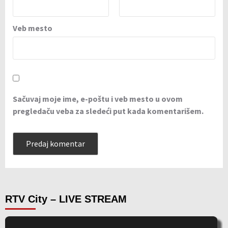
Veb mesto
Sačuvaj moje ime, e-poštu i veb mesto u ovom
pregledaču veba za sledeći put kada komentarišem.
RTV City – LIVE STREAM