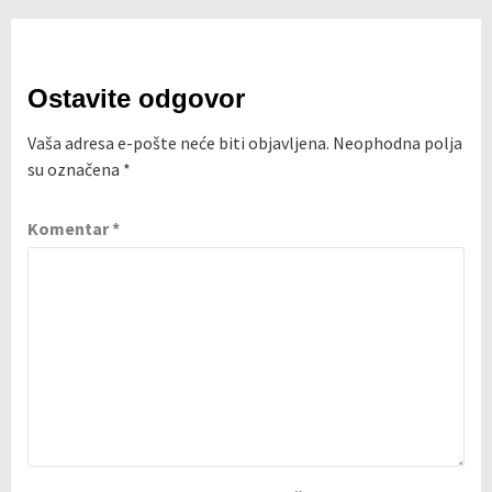
Ostavite odgovor
Vaša adresa e-pošte neće biti objavljena.
Neophodna polja
su označena
*
Komentar
*