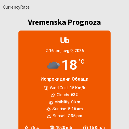
CurrencyRate
Vremenska Prognoza
Ub
2:16 am,
avg 9, 2026
18
°C
Испрекидани Облаци
Wind Gust:
15 Km/h
Clouds:
63%
Visibility:
0 km
Sunrise:
5:16 am
Sunset:
7:35 pm
76 %
1020 mb
15 Km/h