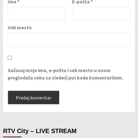
Ime
*
E-pošta
*
Veb mesto
Sačuvaj moje ime, e-poštu i veb mesto u ovom
pregledaču veba za sledeći put kada komentarišem.
RTV City – LIVE STREAM