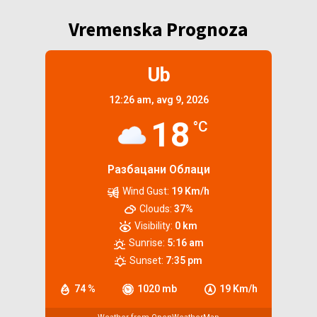
Vremenska Prognoza
Ub
12:26 am,
avg 9, 2026
18
°C
Разбацани Облаци
Wind Gust:
19 Km/h
Clouds:
37%
Visibility:
0 km
Sunrise:
5:16 am
Sunset:
7:35 pm
74 %
1020 mb
19 Km/h