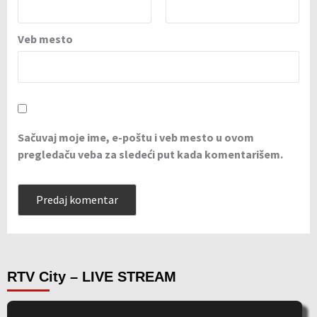
Veb mesto
Sačuvaj moje ime, e-poštu i veb mesto u ovom
pregledaču veba za sledeći put kada komentarišem.
RTV City – LIVE STREAM