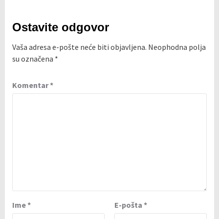
Ostavite odgovor
Vaša adresa e-pošte neće biti objavljena.
Neophodna polja
su označena
*
Komentar
*
Ime
*
E-pošta
*