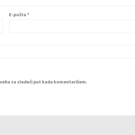
E-pošta
*
 veba za sledeći put kada komentarišem.