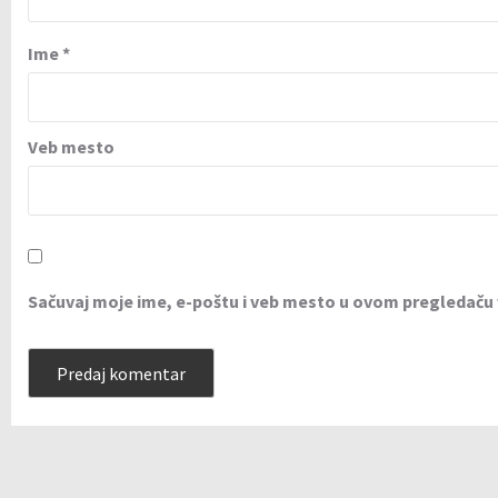
Ime
*
Veb mesto
Sačuvaj moje ime, e-poštu i veb mesto u ovom pregledaču