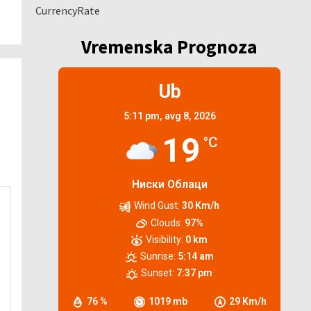
CurrencyRate
Vremenska Prognoza
Ub
5:11 pm,
avg 8, 2026
19
°C
Ниски Облаци
Wind Gust:
30 Km/h
Clouds:
97%
Visibility:
0 km
Sunrise:
5:14 am
Sunset:
7:37 pm
76 %
1019 mb
29 Km/h