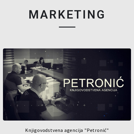
MARKETING
Knjigovodstvena agencija "Petronić"