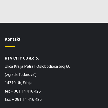
Kontakt
RTV CITY UB d.o.o.
Ulica Kralja Petra I Oslobodioca broj 60
(zgrada Todorović)
14210 Ub, Srbija
tel: + 381 14 416 426
fax: + 381 14 416 425