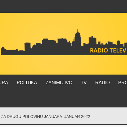
URA
POLITIKA
ZANIMLJIVO
TV
RADIO
PR
ZA DRUGU POLOVINU JANUARA. JANUAR 2022.