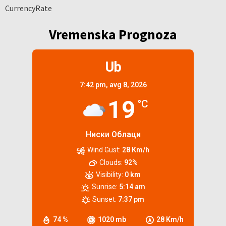
CurrencyRate
Vremenska Prognoza
Ub
7:42 pm,
avg 8, 2026
19
°C
Ниски Облаци
Wind Gust:
28 Km/h
Clouds:
92%
Visibility:
0 km
Sunrise:
5:14 am
Sunset:
7:37 pm
74 %
1020 mb
28 Km/h