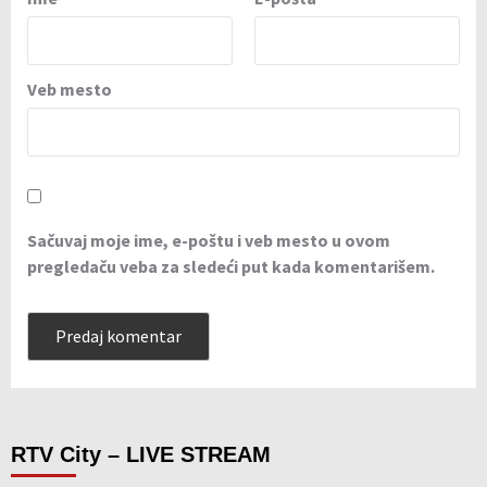
Veb mesto
Sačuvaj moje ime, e-poštu i veb mesto u ovom
pregledaču veba za sledeći put kada komentarišem.
RTV City – LIVE STREAM