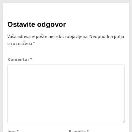
Ostavite odgovor
Vaša adresa e-pošte neće biti objavljena.
Neophodna polja
su označena
*
Komentar
*
Ime
*
E-pošta
*