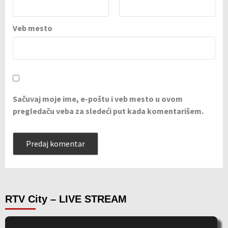
Veb mesto
Sačuvaj moje ime, e-poštu i veb mesto u ovom
pregledaču veba za sledeći put kada komentarišem.
RTV City – LIVE STREAM