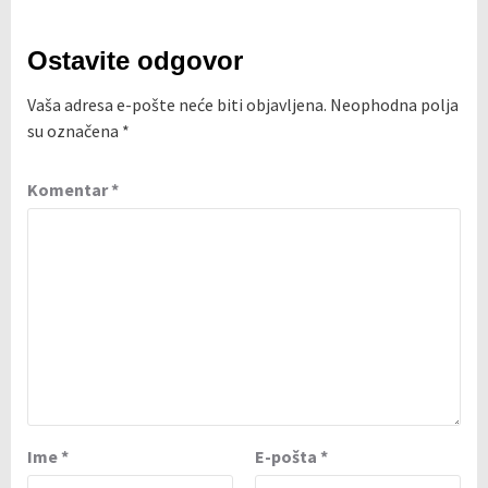
Ostavite odgovor
Vaša adresa e-pošte neće biti objavljena.
Neophodna polja
su označena
*
Komentar
*
Ime
*
E-pošta
*