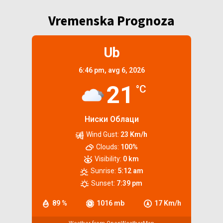
Vremenska Prognoza
Ub
6:46 pm,
avg 6, 2026
21
°C
Ниски Облаци
Wind Gust:
23 Km/h
Clouds:
100%
Visibility:
0 km
Sunrise:
5:12 am
Sunset:
7:39 pm
89 %
1016 mb
17 Km/h