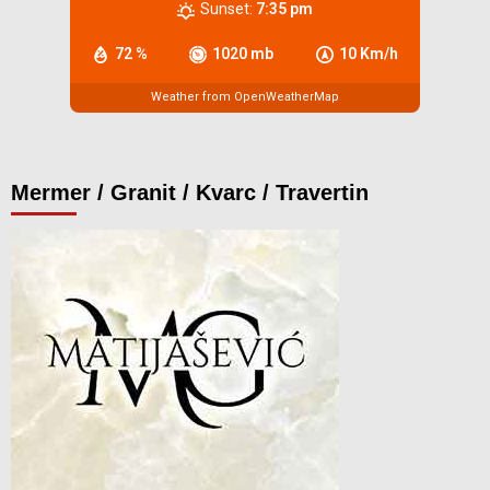
Sunset:
7:35 pm
72 %
1020 mb
10 Km/h
Weather from OpenWeatherMap
Mermer / Granit / Kvarc / Travertin