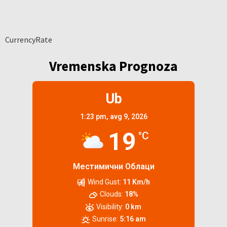
CurrencyRate
Vremenska Prognoza
Ub
1:23 pm,
avg 9, 2026
19
°C
Местимични Облаци
Wind Gust:
11 Km/h
Clouds:
18%
Visibility:
0 km
Sunrise:
5:16 am