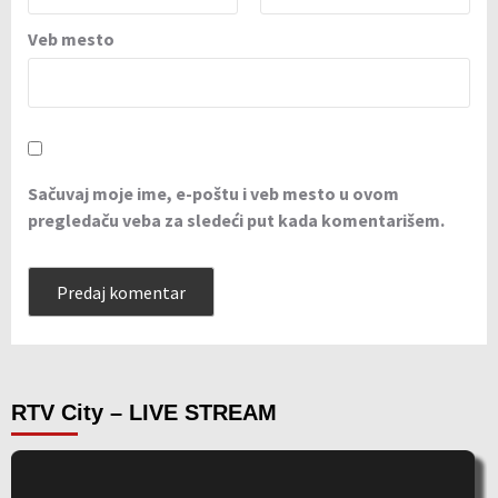
Veb mesto
Sačuvaj moje ime, e-poštu i veb mesto u ovom
pregledaču veba za sledeći put kada komentarišem.
RTV City – LIVE STREAM