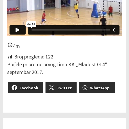
4m
Broj pregleda:
122
Počele pripreme prvog tima KK „Mladost 014“.
septembar 2017.
Facebook
Twitter
WhatsApp