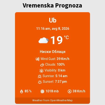
Vremenska Prognoza
Ub
11:16 am,
avg 8, 2026
19
°C
Ниски Облаци
Wind Gust:
39 Km/h
Clouds:
100%
Visibility:
0 km
Sunrise:
5:14 am
Sunset:
7:37 pm
85 %
1018 mb
38 Km/h
Weather from OpenWeatherMap