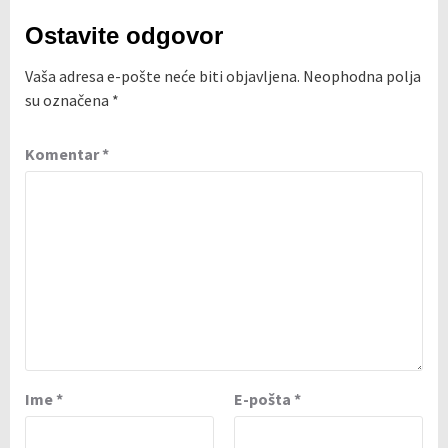
Ostavite odgovor
Vaša adresa e-pošte neće biti objavljena.
Neophodna polja
su označena
*
Komentar
*
Ime
*
E-pošta
*