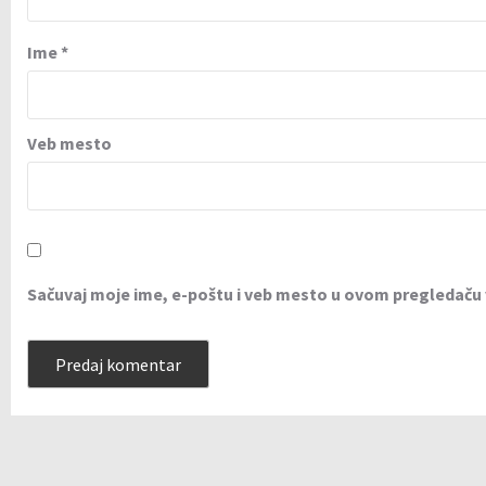
Ime
*
Veb mesto
Sačuvaj moje ime, e-poštu i veb mesto u ovom pregledaču