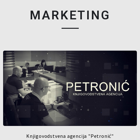
MARKETING
Knjigovodstvena agencija "Petronić"