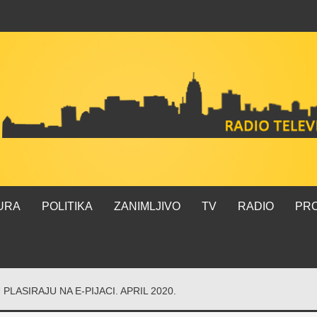
URA
POLITIKA
ZANIMLJIVO
TV
RADIO
PR
LASIRAJU NA E-PIJACI. APRIL 2020.