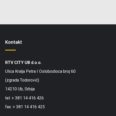
Kontakt
RTV CITY UB d.o.o.
Ulica Kralja Petra I Oslobodioca broj 60
(zgrada Todorović)
14210 Ub, Srbija
tel: + 381 14 416 426
fax: + 381 14 416 425