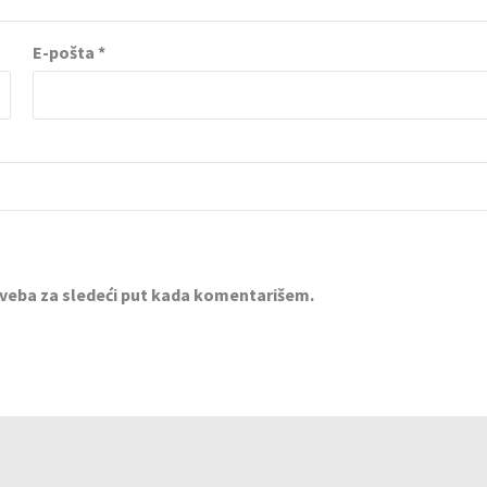
E-pošta
*
 veba za sledeći put kada komentarišem.