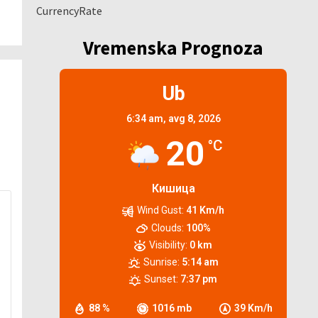
CurrencyRate
Vremenska Prognoza
Ub
6:34 am,
avg 8, 2026
20
°C
Кишица
Wind Gust:
41 Km/h
Clouds:
100%
Visibility:
0 km
Sunrise:
5:14 am
Sunset:
7:37 pm
88 %
1016 mb
39 Km/h