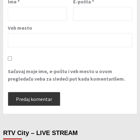
Ime
*
E-pošta
*
Veb mesto
Sačuvaj moje ime, e-poštu i veb mesto u ovom
pregledaču veba za sledeći put kada komentarišem.
RTV City – LIVE STREAM