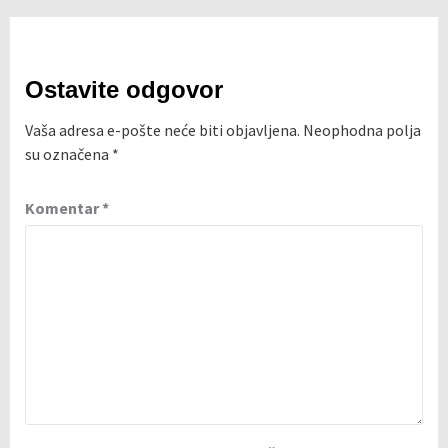
Ostavite odgovor
Vaša adresa e-pošte neće biti objavljena.
Neophodna polja
su označena
*
Komentar
*