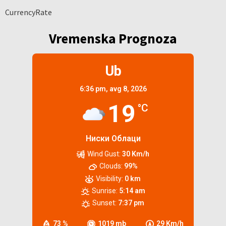
CurrencyRate
Vremenska Prognoza
Ub
6:36 pm,
avg 8, 2026
19
°C
Ниски Облаци
Wind Gust:
30 Km/h
Clouds:
99%
Visibility:
0 km
Sunrise:
5:14 am
Sunset:
7:37 pm
73 %
1019 mb
29 Km/h