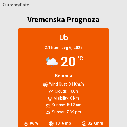
CurrencyRate
Vremenska Prognoza
Ub
2:16 am,
avg 6, 2026
20
°C
Кишица
Wind Gust:
31 Km/h
Clouds:
100%
Visibility:
0 km
Sunrise:
5:12 am
Sunset:
7:39 pm
96 %
1016 mb
32 Km/h