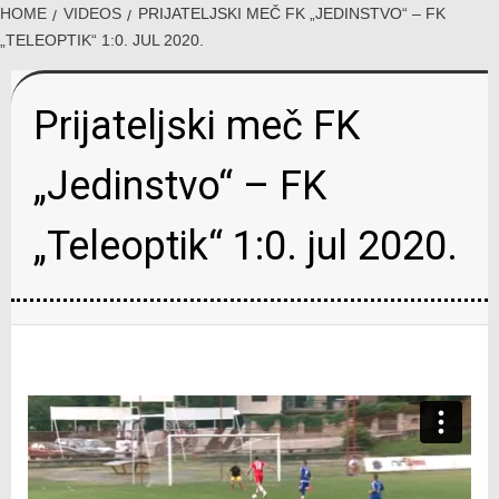
HOME
VIDEOS
PRIJATELJSKI MEČ FK „JEDINSTVO“ – FK
„TELEOPTIK“ 1:0. JUL 2020.
Prijateljski meč FK
„Jedinstvo“ – FK
„Teleoptik“ 1:0. jul 2020.