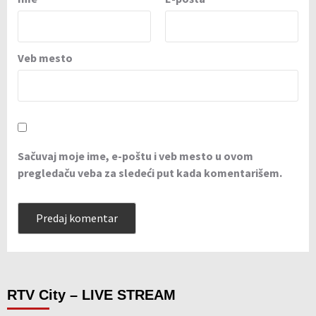
Veb mesto
Sačuvaj moje ime, e-poštu i veb mesto u ovom
pregledaču veba za sledeći put kada komentarišem.
RTV City – LIVE STREAM