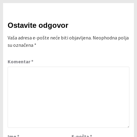
Ostavite odgovor
Vaša adresa e-pošte neće biti objavljena.
Neophodna polja
su označena
*
Komentar
*
Ime
*
E-pošta
*