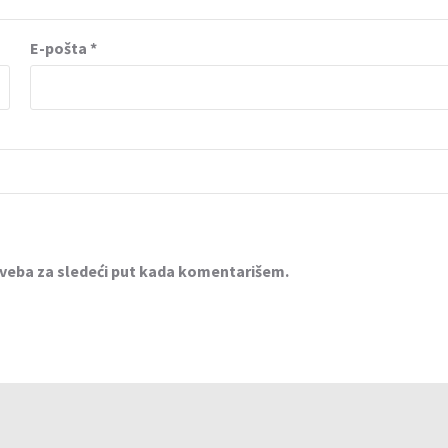
E-pošta
*
 veba za sledeći put kada komentarišem.