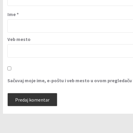
Ime
*
Veb mesto
Sačuvaj moje ime, e-poštu i veb mesto u ovom pregledaču