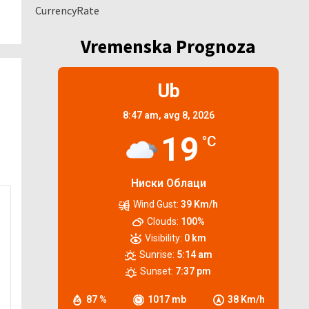
CurrencyRate
Vremenska Prognoza
Ub
8:47 am,
avg 8, 2026
19
°C
Ниски Облаци
Wind Gust:
39 Km/h
Clouds:
100%
Visibility:
0 km
Sunrise:
5:14 am
Sunset:
7:37 pm
87 %
1017 mb
38 Km/h