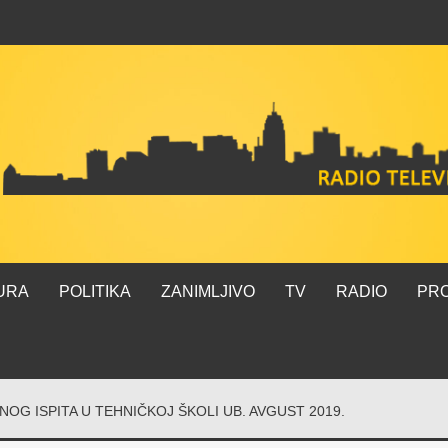
URA
POLITIKA
ZANIMLJIVO
TV
RADIO
PR
G ISPITA U TEHNIČKOJ ŠKOLI UB. AVGUST 2019.