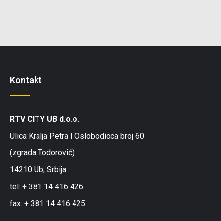
Kontakt
RTV CITY UB d.o.o.
Ulica Kralja Petra I Oslobodioca broj 60
(zgrada Todorović)
14210 Ub, Srbija
tel: + 381 14 416 426
fax: + 381 14 416 425