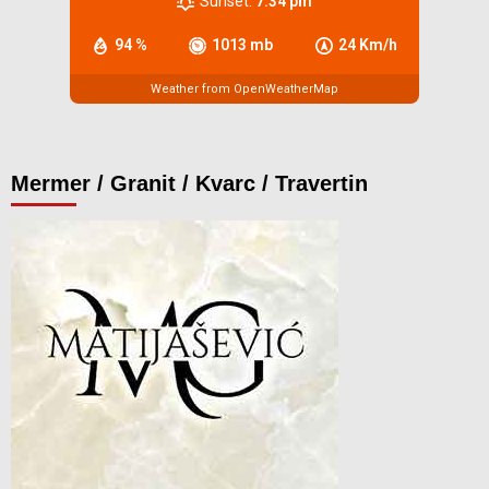
Sunset:
7:34 pm
94 %
1013 mb
24 Km/h
Weather from OpenWeatherMap
Mermer / Granit / Kvarc / Travertin