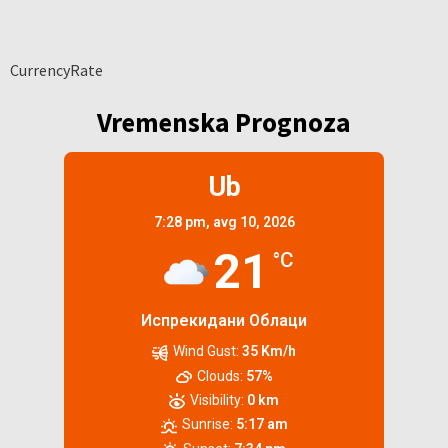
CurrencyRate
Vremenska Prognoza
Ub
7:28 pm,
avg 10, 2026
21
°C
Испрекидани Облаци
Wind Gust:
35 Km/h
Clouds:
57%
Visibility:
0 km
Sunrise:
5:17 am