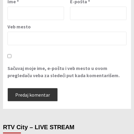
Ime
*
E-pošta
*
Veb mesto
Sačuvaj moje ime, e-poštu i veb mesto u ovom
pregledaču veba za sledeći put kada komentarišem.
RTV City – LIVE STREAM