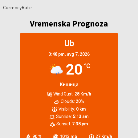
CurrencyRate
Vremenska Prognoza
Ub
3:48 pm,
avg 7, 2026
20
°C
Кишица
Wind Gust:
28 Km/h
Clouds:
20%
Visibility:
0 km
Sunrise:
5:13 am
Sunset:
7:38 pm
90 %
1013 mb
27 Km/h