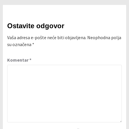
Ostavite odgovor
Vaša adresa e-pošte neće biti objavljena.
Neophodna polja
su označena
*
Komentar
*