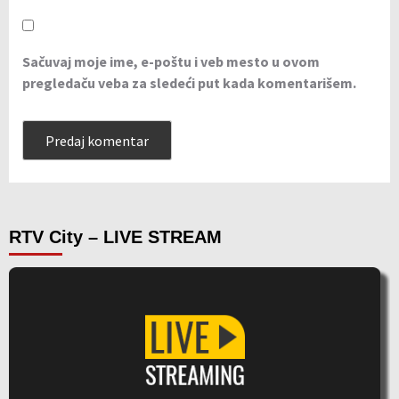
Sačuvaj moje ime, e-poštu i veb mesto u ovom
pregledaču veba za sledeći put kada komentarišem.
RTV City – LIVE STREAM