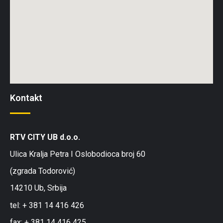
Kontakt
RTV CITY UB d.o.o.
Ulica Kralja Petra I Oslobodioca broj 60
(zgrada Todorović)
14210 Ub, Srbija
tel: + 381 14 416 426
fax: + 381 14 416 425