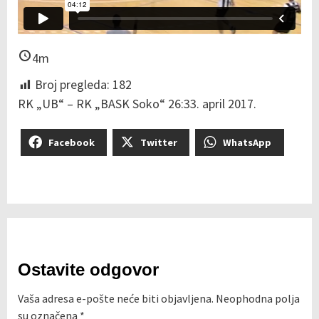
4m
Broj pregleda:
182
RK „UB“ – RK „BASK Soko“ 26:33. april 2017.
Facebook
Twitter
WhatsApp
Ostavite odgovor
Vaša adresa e-pošte neće biti objavljena.
Neophodna polja
su označena
*