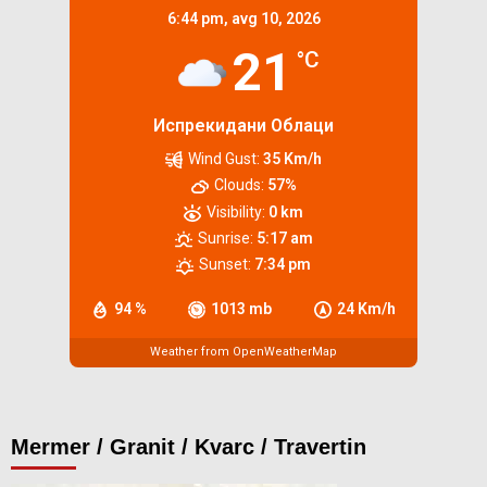
6:44 pm,
avg 10, 2026
21
°C
Испрекидани Облаци
Wind Gust:
35 Km/h
Clouds:
57%
Visibility:
0 km
Sunrise:
5:17 am
Sunset:
7:34 pm
94 %
1013 mb
24 Km/h
Weather from OpenWeatherMap
Mermer / Granit / Kvarc / Travertin