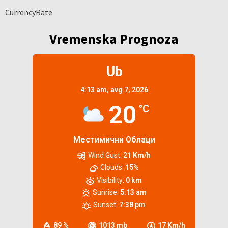
CurrencyRate
Vremenska Prognoza
Ub
4:13 am,
avg 7, 2026
20
°C
Местимични Облаци
Wind Gust:
21 Km/h
Clouds:
15%
Visibility:
0 km
Sunrise:
5:13 am
Sunset:
7:38 pm
89 %
1013 mb
17 Km/h