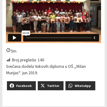
5m
Broj pregleda:
140
Svečana dodela Vukovih diploma u OŠ „Milan
Munjas“. jun 2019.
Facebook
Twitter
WhatsApp