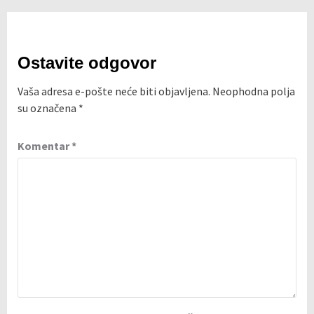
Ostavite odgovor
Vaša adresa e-pošte neće biti objavljena.
Neophodna polja
su označena
*
Komentar
*