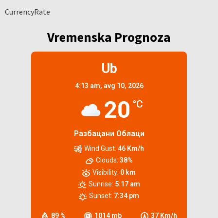
CurrencyRate
Vremenska Prognoza
Ub
4:13 am,
avg 10, 2026
20
°C
Разбацани Облаци
Wind Gust:
46 Km/h
Clouds:
38%
Visibility:
0 km
Sunrise:
5:17 am
Sunset:
7:34 pm
89 %
1014 mb
37 Km/h