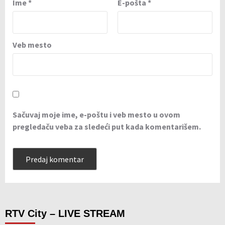
Ime
*
E-pošta
*
Veb mesto
Sačuvaj moje ime, e-poštu i veb mesto u ovom
pregledaču veba za sledeći put kada komentarišem.
RTV City – LIVE STREAM