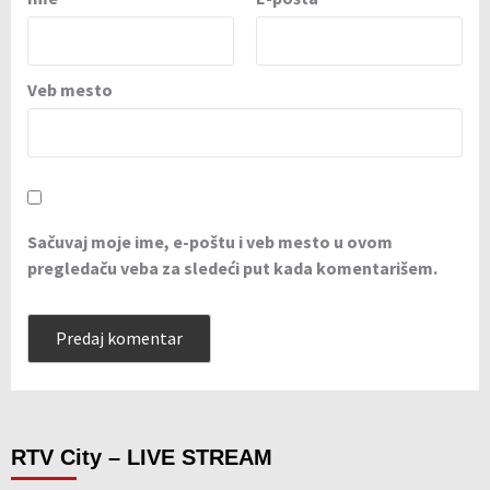
Veb mesto
Sačuvaj moje ime, e-poštu i veb mesto u ovom
pregledaču veba za sledeći put kada komentarišem.
RTV City – LIVE STREAM