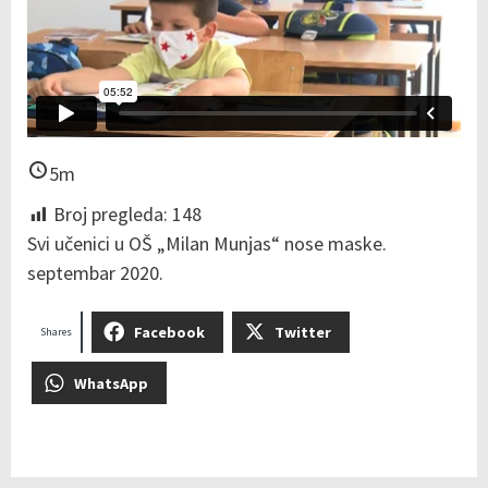
5m
Broj pregleda:
148
Svi učenici u OŠ „Milan Munjas“ nose maske.
septembar 2020.
Facebook
Twitter
Shares
WhatsApp