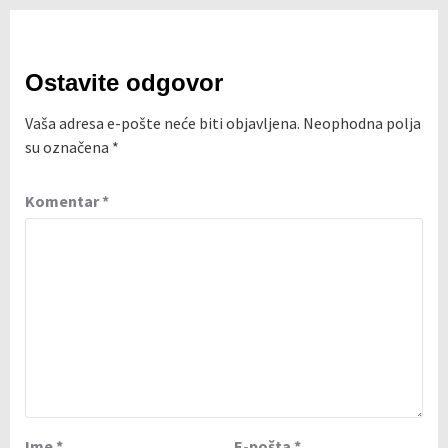
Ostavite odgovor
Vaša adresa e-pošte neće biti objavljena.
Neophodna polja
su označena
*
Komentar
*
Ime
*
E-pošta
*