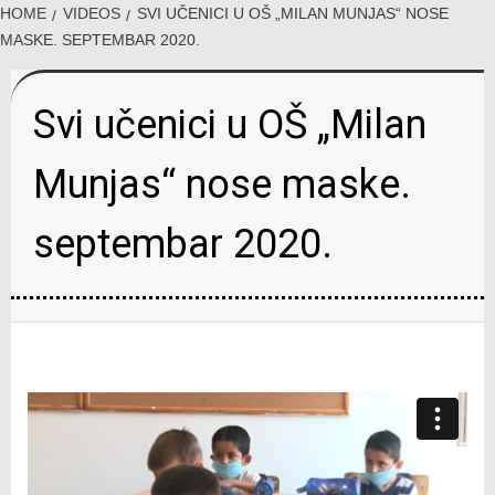
HOME
VIDEOS
SVI UČENICI U OŠ „MILAN MUNJAS“ NOSE
MASKE. SEPTEMBAR 2020.
Svi učenici u OŠ „Milan
Munjas“ nose maske.
septembar 2020.