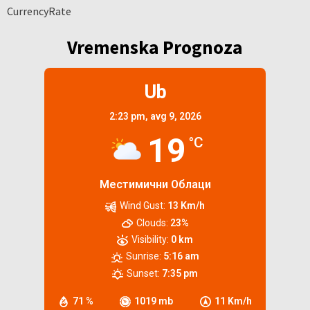
CurrencyRate
Vremenska Prognoza
Ub
2:23 pm,
avg 9, 2026
19
°C
Местимични Облаци
Wind Gust:
13 Km/h
Clouds:
23%
Visibility:
0 km
Sunrise:
5:16 am
Sunset:
7:35 pm
71 %
1019 mb
11 Km/h