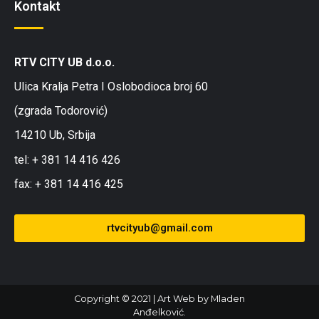
Kontakt
RTV CITY UB d.o.o.
Ulica Kralja Petra I Oslobodioca broj 60
(zgrada Todorović)
14210 Ub, Srbija
tel: + 381 14 416 426
fax: + 381 14 416 425
rtvcityub@gmail.com
Copyright © 2021
|
Art Web
by Mladen
Anđelković.