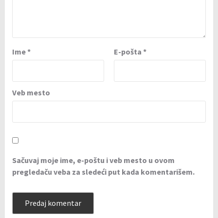
Ime
*
E-pošta
*
Veb mesto
Sačuvaj moje ime, e-poštu i veb mesto u ovom
pregledaču veba za sledeći put kada komentarišem.