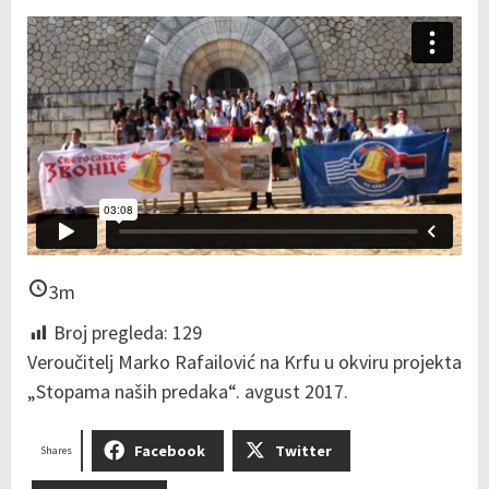
3m
Broj pregleda:
129
Veroučitelj Marko Rafailović na Krfu u okviru projekta
„Stopama naših predaka“. avgust 2017.
Facebook
Twitter
Shares