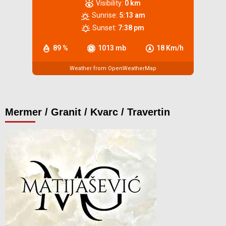
Visibility:
0 km
Sunrise:
5:13 am
Sunset:
7:38 pm
89 %
1013 mb
18 Km/h
Weather from OpenWeatherMap
Mermer / Granit / Kvarc / Travertin