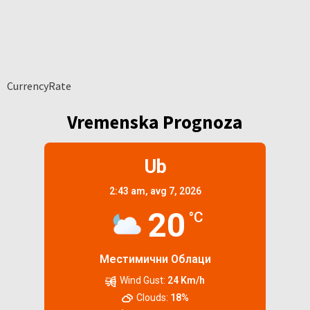
CurrencyRate
Vremenska Prognoza
Ub
2:43 am,
avg 7, 2026
20
°C
Местимични Облаци
Wind Gust:
24 Km/h
Clouds:
18%