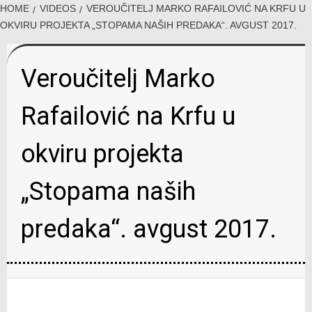
HOME
VIDEOS
VEROUČITELJ MARKO RAFAILOVIĆ NA KRFU U
OKVIRU PROJEKTA „STOPAMA NAŠIH PREDAKA“. AVGUST 2017.
Veroučitelj Marko
Rafailović na Krfu u
okviru projekta
„Stopama naših
predaka“. avgust 2017.