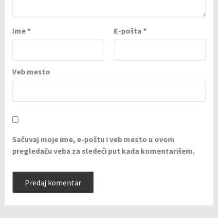
Ime
*
E-pošta
*
Veb mesto
Sačuvaj moje ime, e-poštu i veb mesto u ovom
pregledaču veba za sledeći put kada komentarišem.