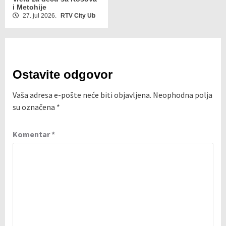
i Metohije
27. jul 2026.
RTV City Ub
Ostavite odgovor
Vaša adresa e-pošte neće biti objavljena.
Neophodna polja
su označena
*
Komentar
*