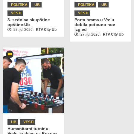
POLITIKA
UB
POLITIKA
UB
VESTI
VESTI
3. sednica skupštine
Porta hrama u Vrelu
opštine Ub
dobila potpuno nov
izgled
27. jul 2026.
RTV City Ub
27. jul 2026.
RTV City Ub
UB
VESTI
Humanitarni turnir u
Vrelu za decu sa Kosova