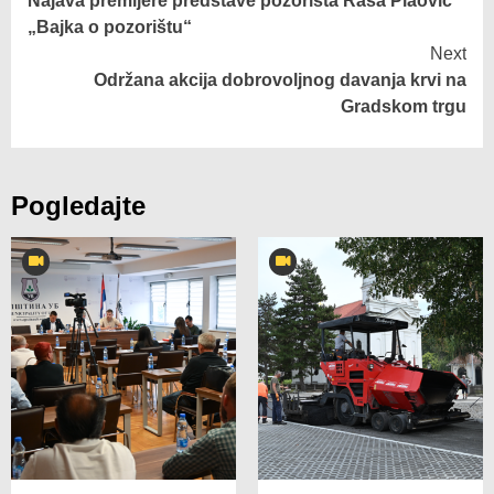
Najava premijere predstave pozorišta Raša Plaović
„Bajka o pozorištu“
Next
Održana akcija dobrovoljnog davanja krvi na
Gradskom trgu
Pogledajte