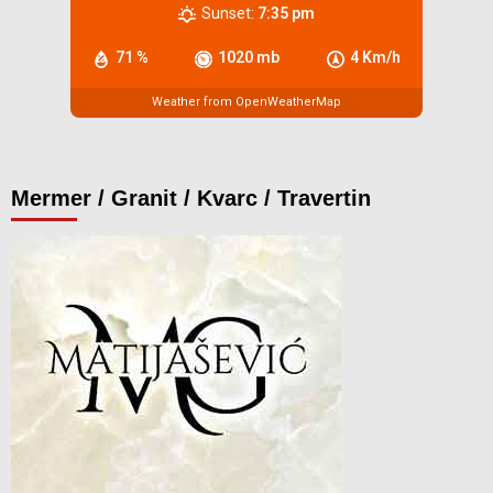
Sunset:
7:35 pm
71 %
1020 mb
4 Km/h
Weather from OpenWeatherMap
Mermer / Granit / Kvarc / Travertin