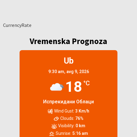
CurrencyRate
Vremenska Prognoza
Ub
9:30 am,
avg 9, 2026
18
°C
Испрекидани Облаци
Wind Gust:
3 Km/h
Clouds:
76%
Visibility:
0 km
Sunrise:
5:16 am