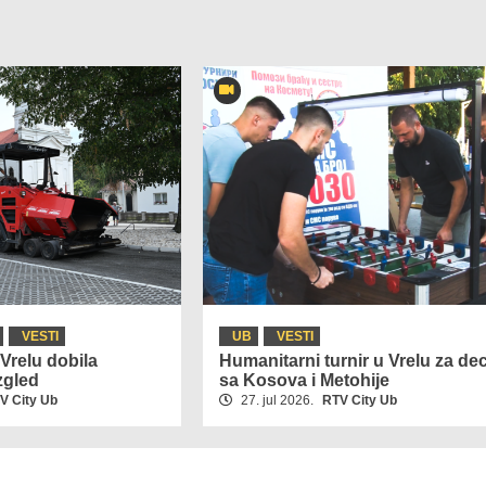
VESTI
UB
VESTI
Vrelu dobila
Humanitarni turnir u Vrelu za de
zgled
sa Kosova i Metohije
V City Ub
27. jul 2026.
RTV City Ub