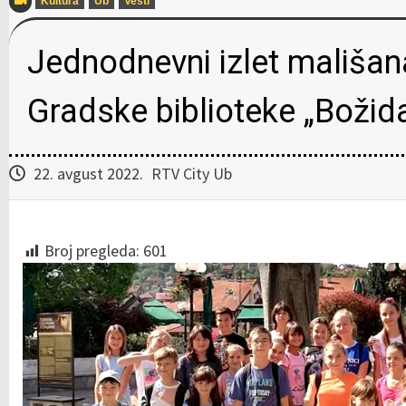
Kultura
Ub
Vesti
Jednodnevni izlet mališana
Gradske biblioteke „Božid
22. avgust 2022.
RTV City Ub
Broj pregleda:
601