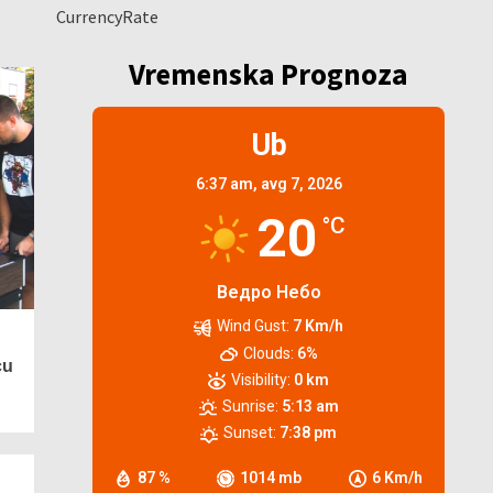
CurrencyRate
Vremenska Prognoza
Ub
6:37 am,
avg 7, 2026
20
°C
Ведро Небо
Wind Gust:
7 Km/h
Clouds:
6%
cu
Visibility:
0 km
Sunrise:
5:13 am
Sunset:
7:38 pm
87 %
1014 mb
6 Km/h