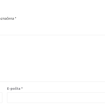
 označena
*
E-pošta
*