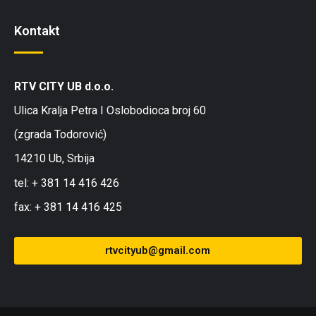
Kontakt
RTV CITY UB d.o.o.
Ulica Kralja Petra I Oslobodioca broj 60
(zgrada Todorović)
14210 Ub, Srbija
tel: + 381 14 416 426
fax: + 381 14 416 425
rtvcityub@gmail.com