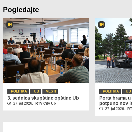
Pogledajte
POLITIKA
UB
VESTI
POLITIKA
UB
3. sednica skupštine opštine Ub
Porta hrama u 
potpuno nov i
27. jul 2026.
RTV City Ub
27. jul 2026.
RT