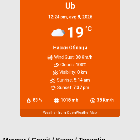
Ub
12:24 pm,
avg 8, 2026
19
°C
Ниски Облаци
Wind Gust:
38 Km/h
Clouds:
100%
Visibility:
0 km
Sunrise:
5:14 am
Sunset:
7:37 pm
83 %
1018 mb
38 Km/h
Weather from OpenWeatherMap
Mermer / Granit / Kvarc / Travertin