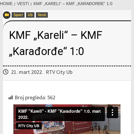
HOME
VESTI
KMF „KARELI“ – KMF „KARAĐORĐE“ 1:0
Sport
Ub
Vesti
KMF „Kareli“ – KMF
„Karađorđe“ 1:0
21. mart 2022.
RTV City Ub
Broj pregleda:
562