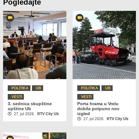
Pogledajte
POLITIKA
UB
POLITIKA
UB
VESTI
VESTI
3. sednica skupštine
Porta hrama u Vrelu
opštine Ub
dobila potpuno nov
izgled
27. jul 2026.
RTV City Ub
27. jul 2026.
RTV City Ub