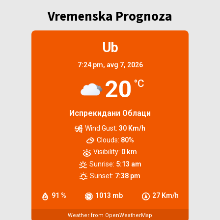
Vremenska Prognoza
Ub
7:24 pm,
avg 7, 2026
20
°C
Испрекидани Облаци
Wind Gust:
30 Km/h
Clouds:
80%
Visibility:
0 km
Sunrise:
5:13 am
Sunset:
7:38 pm
91 %
1013 mb
27 Km/h
Weather from OpenWeatherMap