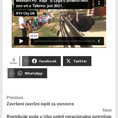
8
Facebook
Twitter
7
Shares
WhatsApp
1
Previous
Završeni završni ispiti za osnovce
Next
Restrikcije vode u Ubu usled neracionalne potrošnje