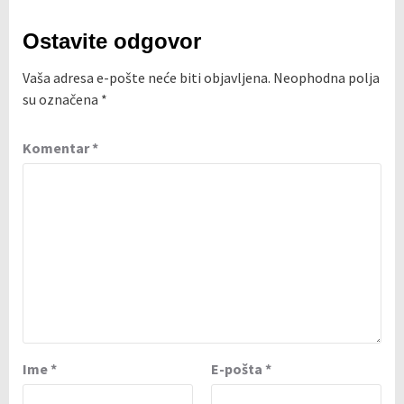
Ostavite odgovor
Vaša adresa e-pošte neće biti objavljena.
Neophodna polja
su označena
*
Komentar
*
Ime
*
E-pošta
*