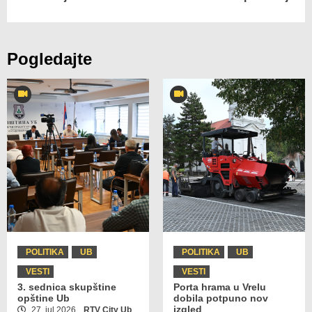
Pogledajte
POLITIKA
UB
POLITIKA
UB
VESTI
VESTI
3. sednica skupštine
Porta hrama u Vrelu
opštine Ub
dobila potpuno nov
izgled
27. jul 2026.
RTV City Ub