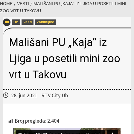
HOME
VESTI
MALIŠANI PU „KAJA“ IZ LJIGA U POSETILI MINI
ZOO VRT U TAKOVU
Ub
Vesti
Zanimljivo
Mališani PU „Kaja“ iz
Ljiga u posetili mini zoo
vrt u Takovu
28. jun 2021.
RTV City Ub
Broj pregleda:
2.404