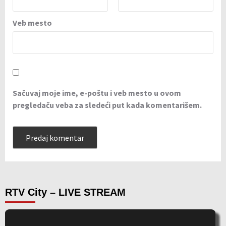
Veb mesto
Sačuvaj moje ime, e-poštu i veb mesto u ovom
pregledaču veba za sledeći put kada komentarišem.
RTV City – LIVE STREAM