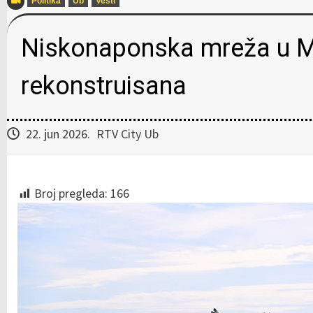
Politika
Ub
Vesti
Niskonaponska mreža u M
rekonstruisana
22. jun 2026.
RTV City Ub
Broj pregleda:
166