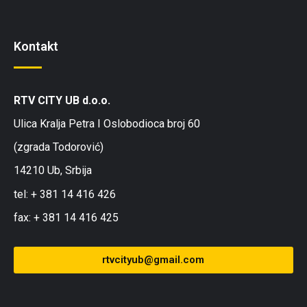
Kontakt
RTV CITY UB d.o.o.
Ulica Kralja Petra I Oslobodioca broj 60
(zgrada Todorović)
14210 Ub, Srbija
tel: + 381 14 416 426
fax: + 381 14 416 425
rtvcityub@gmail.com