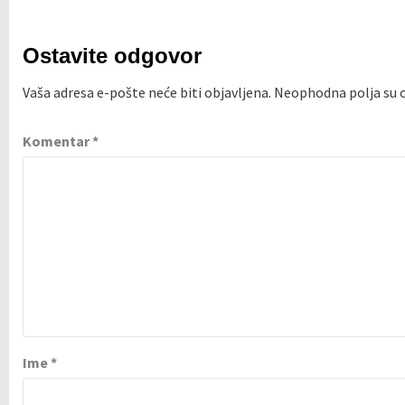
Ostavite odgovor
Vaša adresa e-pošte neće biti objavljena.
Neophodna polja su
Komentar
*
Ime
*