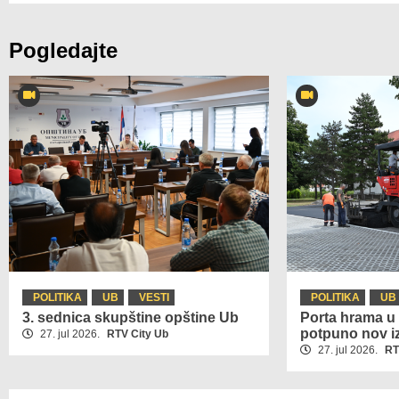
Pogledajte
POLITIKA
UB
VESTI
POLITIKA
UB
3. sednica skupštine opštine Ub
Porta hrama u 
potpuno nov i
27. jul 2026.
RTV City Ub
27. jul 2026.
RT