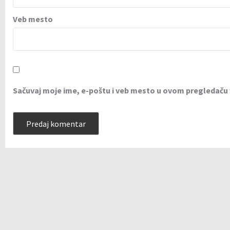
Veb mesto
Sačuvaj moje ime, e-poštu i veb mesto u ovom pregledaču