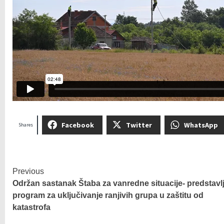
Facebook
Twitter
WhatsApp
Shares
Previous
Održan sastanak Štaba za vanredne situacije- predstavl
program za uključivanje ranjivih grupa u zaštitu od
katastrofa