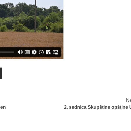
Ne
jen
2. sednica Skupštine opštine 