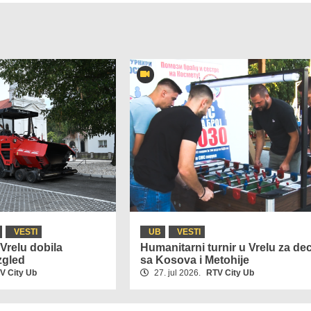
VESTI
UB
VESTI
Vrelu dobila
Humanitarni turnir u Vrelu za de
zgled
sa Kosova i Metohije
V City Ub
27. jul 2026.
RTV City Ub