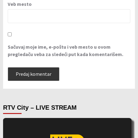
Veb mesto
Sačuvaj moje ime, e-poštu i veb mesto u ovom
pregledaču veba za sledeći put kada komentarišem.
RTV City – LIVE STREAM