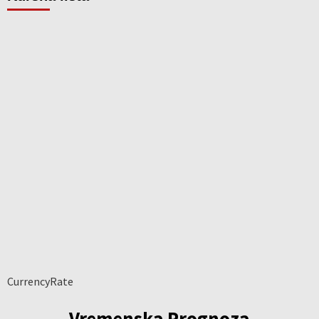
CurrencyRate
Vremenska Prognoza