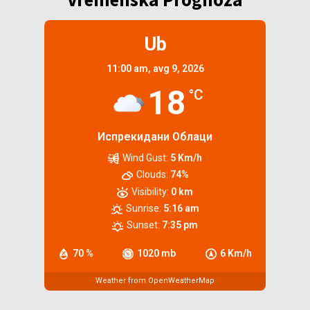
Ub
11:00 am,
avg 9, 2026
18
°C
Испрекидани Облаци
Wind Gust:
5 Km/h
Clouds:
74%
Visibility:
0 km
Sunrise:
5:16 am
Sunset:
7:35 pm
70 %
1020 mb
6 Km/h
Weather from OpenWeatherMap