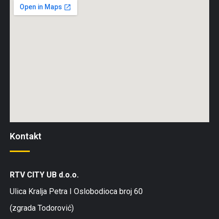
Kontakt
RTV CITY UB d.o.o.
Ulica Kralja Petra I Oslobodioca broj 60
(zgrada Todorović)