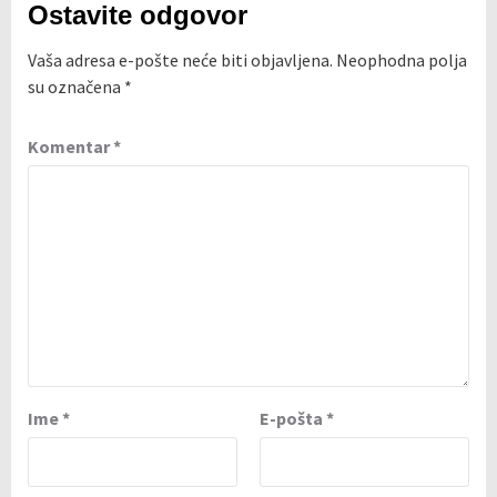
Ostavite odgovor
Vaša adresa e-pošte neće biti objavljena.
Neophodna polja
su označena
*
Komentar
*
Ime
*
E-pošta
*