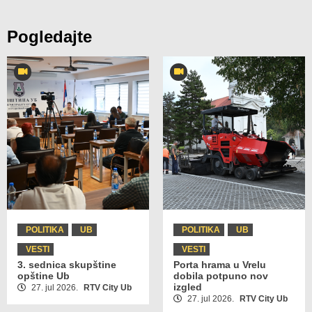
Pogledajte
POLITIKA
UB
POLITIKA
UB
VESTI
VESTI
3. sednica skupštine
Porta hrama u Vrelu
opštine Ub
dobila potpuno nov
izgled
27. jul 2026.
RTV City Ub
27. jul 2026.
RTV City Ub