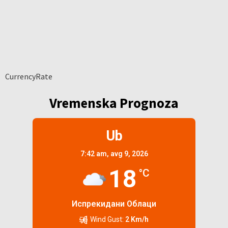
CurrencyRate
Vremenska Prognoza
Ub
7:42 am,
avg 9, 2026
18
°C
Испрекидани Облаци
Wind Gust:
2 Km/h