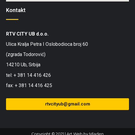
Kontakt
RTV CITY UB d.o.o.
Ulica Kralja Petra I Oslobodioca broj 60
(zgrada Todorović)
14210 Ub, Srbija
tel: + 381 14 416 426
fax: + 381 14 416 425
rtvcityub@gmail.com
Copyright © 2021
|
Art Web
by Mladen