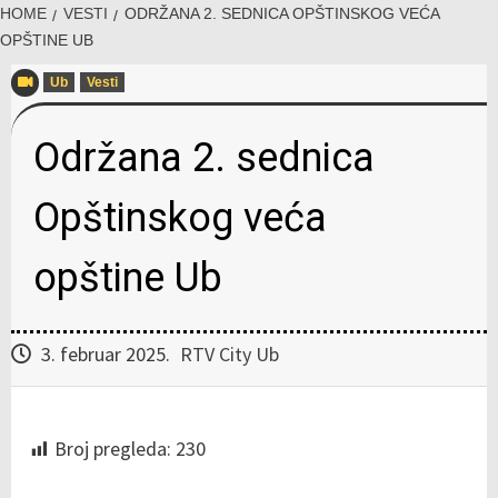
HOME
VESTI
ODRŽANA 2. SEDNICA OPŠTINSKOG VEĆA
OPŠTINE UB
Ub
Vesti
Održana 2. sednica
Opštinskog veća
opštine Ub
3. februar 2025.
RTV City Ub
Broj pregleda:
230