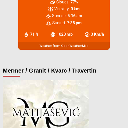
Clouds:
77%
Visibility:
0 km
Sunrise:
5:16 am
Sunset:
7:35 pm
71 %
1020 mb
3 Km/h
Weather from OpenWeatherMap
Mermer / Granit / Kvarc / Travertin