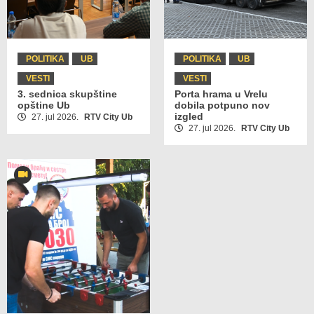
POLITIKA
UB
POLITIKA
UB
VESTI
VESTI
3. sednica skupštine
Porta hrama u Vrelu
opštine Ub
dobila potpuno nov
izgled
27. jul 2026.
RTV City Ub
27. jul 2026.
RTV City Ub