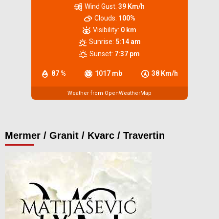
Wind Gust:
39 Km/h
Clouds:
100%
Visibility:
0 km
Sunrise:
5:14 am
Sunset:
7:37 pm
87 %
1017 mb
38 Km/h
Weather from OpenWeatherMap
Mermer / Granit / Kvarc / Travertin