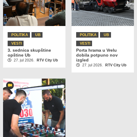
POLITIKA
UB
POLITIKA
UB
VESTI
VESTI
3. sednica skupštine
Porta hrama u Vrelu
opštine Ub
dobila potpuno nov
izgled
27. jul 2026.
RTV City Ub
27. jul 2026.
RTV City Ub