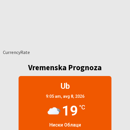
CurrencyRate
Vremenska Prognoza
Ub
9:05 am,
avg 8, 2026
19
°C
Ниски Облаци