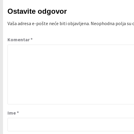
Ostavite odgovor
Vaša adresa e-pošte neće biti objavljena.
Neophodna polja su
Komentar
*
Ime
*