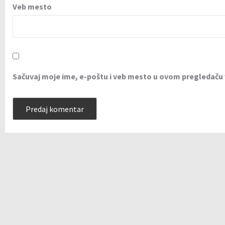
Veb mesto
Sačuvaj moje ime, e-poštu i veb mesto u ovom pregledaču