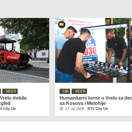
VESTI
UB
VESTI
Vrelu dobila
Humanitarni turnir u Vrelu za de
zgled
sa Kosova i Metohije
V City Ub
27. jul 2026.
RTV City Ub