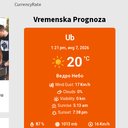
CurrencyRate
Vremenska Prognoza
Ub
1:21 pm,
avg 7, 2026
20
°C
Ведро Небо
Wind Gust:
17 Km/h
Clouds:
0%
cu
Visibility:
0 km
Sunrise:
5:13 am
Sunset:
7:38 pm
87 %
1013 mb
16 Km/h