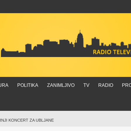
URA
POLITIKA
ZANIMLJIVO
TV
RADIO
PR
RNJI KONCERT ZA UBLJANE