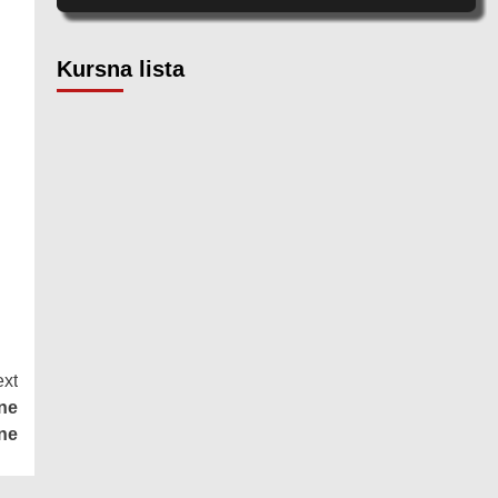
Kursna lista
xt
ne
ne