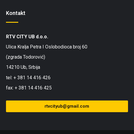
Kontakt
RTV CITY UB d.o.o.
Ulica Kralja Petra I Oslobodioca broj 60
(zgrada Todorović)
14210 Ub, Srbija
tel: + 381 14 416 426
fax: + 381 14 416 425
rtvcityub@gmail.com