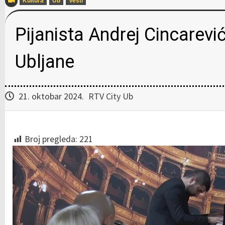
Kultura
Ub
Vesti
Pijanista Andrej Cincarevi
Ubljane
21. oktobar 2024.
RTV City Ub
Broj pregleda:
221