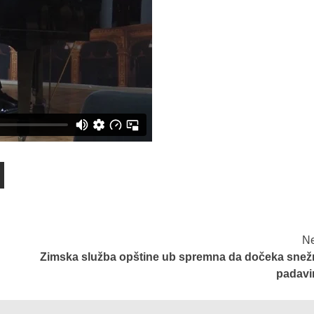
Ne
Zimska služba opštine ub spremna da dočeka snež
padavi