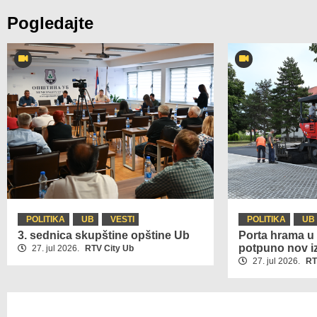
Pogledajte
POLITIKA
UB
VESTI
POLITIKA
UB
3. sednica skupštine opštine Ub
Porta hrama u 
potpuno nov i
27. jul 2026.
RTV City Ub
27. jul 2026.
RT