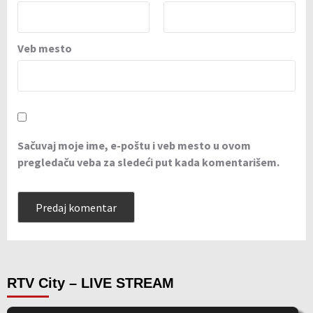
Veb mesto
Sačuvaj moje ime, e-poštu i veb mesto u ovom
pregledaču veba za sledeći put kada komentarišem.
RTV City – LIVE STREAM