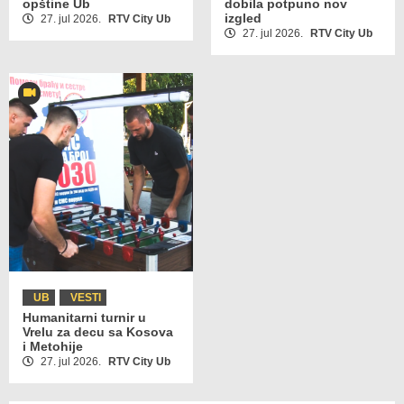
opštine Ub
dobila potpuno nov
izgled
27. jul 2026.
RTV City Ub
27. jul 2026.
RTV City Ub
UB
VESTI
Humanitarni turnir u
Vrelu za decu sa Kosova
i Metohije
27. jul 2026.
RTV City Ub