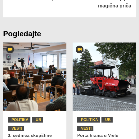
magična priča
Pogledajte
POLITIKA
UB
POLITIKA
UB
VESTI
VESTI
3. sednica skupštine
Porta hrama u Vrelu