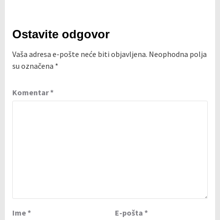
Ostavite odgovor
Vaša adresa e-pošte neće biti objavljena.
Neophodna polja
su označena
*
Komentar
*
Ime
*
E-pošta
*