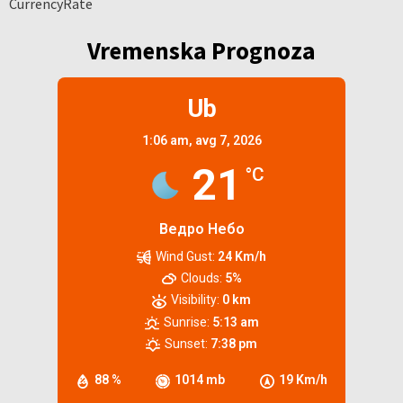
CurrencyRate
Vremenska Prognoza
Ub
1:06 am,
avg 7, 2026
21
°C
Ведро Небо
Wind Gust:
24 Km/h
Clouds:
5%
Visibility:
0 km
Sunrise:
5:13 am
Sunset:
7:38 pm
88 %
1014 mb
19 Km/h