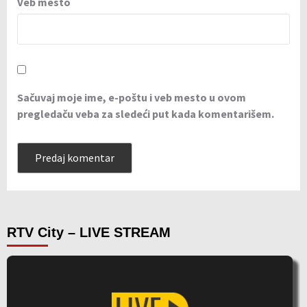
Veb mesto
Sačuvaj moje ime, e-poštu i veb mesto u ovom
pregledaču veba za sledeći put kada komentarišem.
RTV City – LIVE STREAM