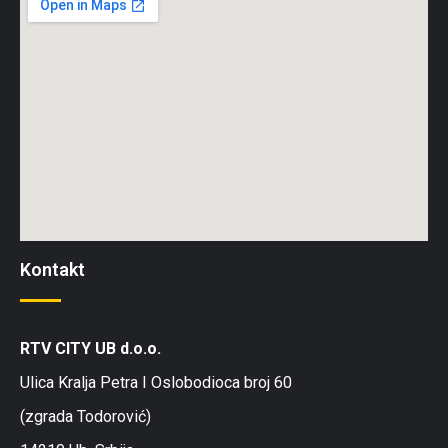
Kontakt
RTV CITY UB d.o.o.
Ulica Kralja Petra I Oslobodioca broj 60
(zgrada Todorović)