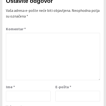
Ostavite odgovor
Vaša adresa e-pošte neće biti objavljena.
Neophodna polja
su označena
*
Komentar
*
Ime
*
E-pošta
*