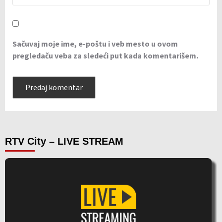
Sačuvaj moje ime, e-poštu i veb mesto u ovom
pregledaču veba za sledeći put kada komentarišem.
RTV City – LIVE STREAM