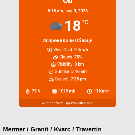
Ub
5:15 am,
avg 9, 2026
18
°C
Испрекидани Облаци
Wind Gust:
9 Km/h
Clouds:
75%
Visibility:
0 km
Sunrise:
5:16 am
Sunset:
7:35 pm
75 %
1019 mb
11 Km/h
Weather from OpenWeatherMap
Mermer / Granit / Kvarc / Travertin