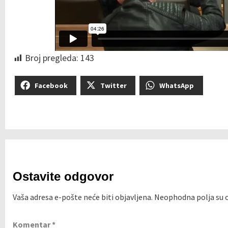
Broj pregleda:
143
Facebook
Twitter
WhatsApp
Ostavite odgovor
Vaša adresa e-pošte neće biti objavljena.
Neophodna polja su
Komentar
*