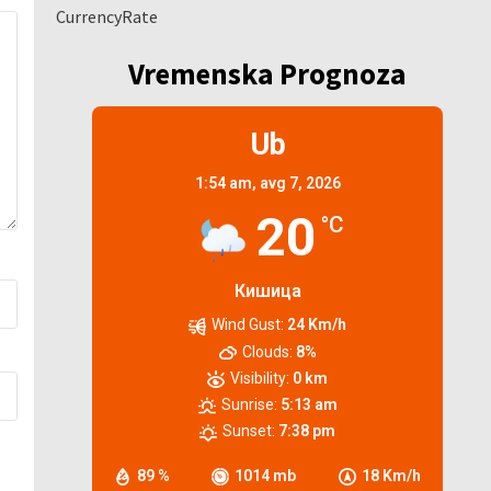
CurrencyRate
Vremenska Prognoza
Ub
1:54 am,
avg 7, 2026
20
°C
Кишица
Wind Gust:
24 Km/h
Clouds:
8%
Visibility:
0 km
Sunrise:
5:13 am
Sunset:
7:38 pm
89 %
1014 mb
18 Km/h