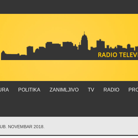
URA
POLITIKA
ZANIMLJIVO
TV
RADIO
PR
 UB. NOVEMBAR 2018.