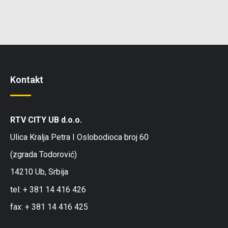
Kontakt
RTV CITY UB d.o.o.
Ulica Kralja Petra I Oslobodioca broj 60
(zgrada Todorović)
14210 Ub, Srbija
tel: + 381 14 416 426
fax: + 381 14 416 425