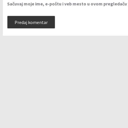
Sačuvaj moje ime, e-poštu i veb mesto u ovom pregledaču