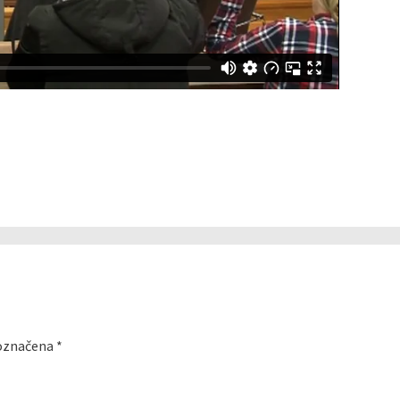
 označena
*