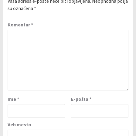
Vaša adresa e-pošte neće biti objavljena.
Neophodna polja
su označena
*
Komentar
*
Ime
*
E-pošta
*
Veb mesto