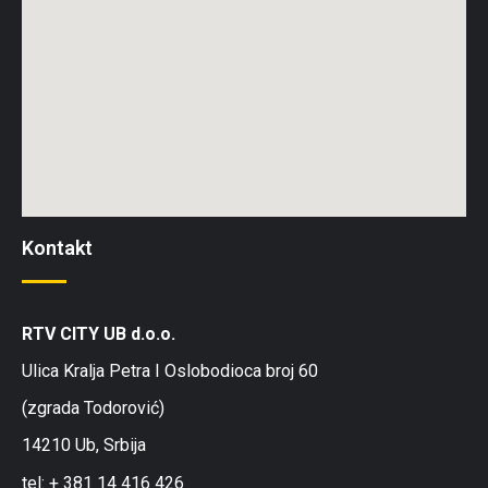
Kontakt
RTV CITY UB d.o.o.
Ulica Kralja Petra I Oslobodioca broj 60
(zgrada Todorović)
14210 Ub, Srbija
tel: + 381 14 416 426