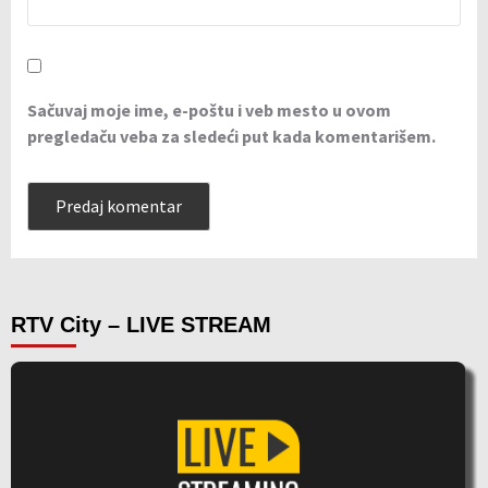
Sačuvaj moje ime, e-poštu i veb mesto u ovom
pregledaču veba za sledeći put kada komentarišem.
RTV City – LIVE STREAM