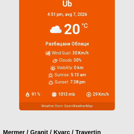
Ub
4:51 pm,
avg 7, 2026
20
°C
Разбацани Облаци
Wind Gust:
30 Km/h
Clouds:
30%
Visibility:
0 km
Sunrise:
5:13 am
Sunset:
7:38 pm
91 %
1013 mb
29 Km/h
Weather from OpenWeatherMap
Mermer / Granit / Kvarc / Travertin