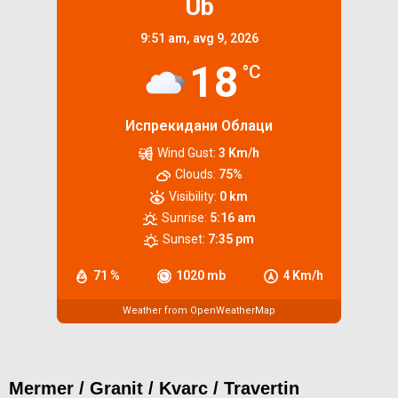
Ub
9:51 am,
avg 9, 2026
18
°C
Испрекидани Облаци
Wind Gust:
3 Km/h
Clouds:
75%
Visibility:
0 km
Sunrise:
5:16 am
Sunset:
7:35 pm
71 %
1020 mb
4 Km/h
Weather from OpenWeatherMap
Mermer / Granit / Kvarc / Travertin