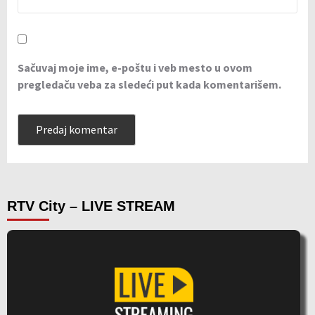
Sačuvaj moje ime, e-poštu i veb mesto u ovom
pregledaču veba za sledeći put kada komentarišem.
RTV City – LIVE STREAM