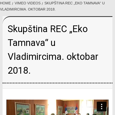
HOME
VIMEO VIDEOS
SKUPŠTINA REC „EKO TAMNAVA“ U
VLADIMIRCIMA. OKTOBAR 2018.
Skupština REC „Eko
Tamnava“ u
Vladimircima. oktobar
2018.