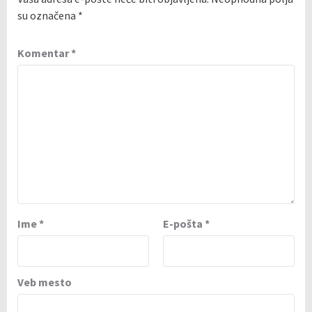
su označena
*
Komentar
*
Ime
*
E-pošta
*
Veb mesto