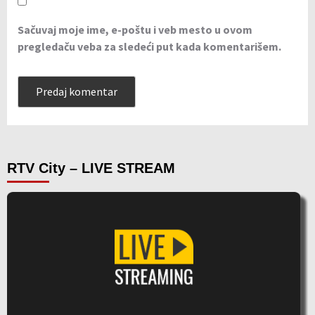
Sačuvaj moje ime, e-poštu i veb mesto u ovom
pregledaču veba za sledeći put kada komentarišem.
RTV City – LIVE STREAM