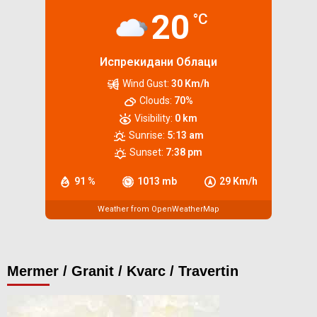
20
°C
Испрекидани Облаци
Wind Gust:
30 Km/h
Clouds:
70%
Visibility:
0 km
Sunrise:
5:13 am
Sunset:
7:38 pm
91 %
1013 mb
29 Km/h
Weather from OpenWeatherMap
Mermer / Granit / Kvarc / Travertin