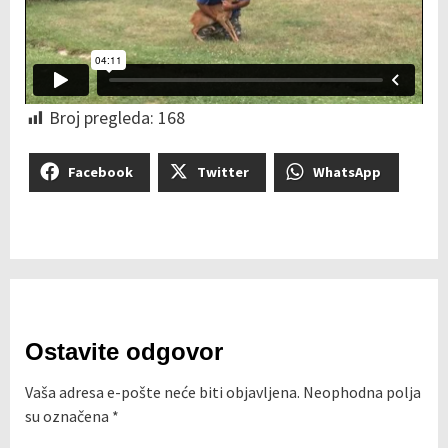
Broj pregleda:
168
Facebook
Twitter
WhatsApp
Ostavite odgovor
Vaša adresa e-pošte neće biti objavljena.
Neophodna polja
su označena
*